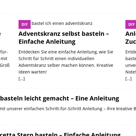
DIY
DIY
e
Adventskranz selbst basteln –
Anl
Einfache Anleitung
Zuc
für-
Entdecken Sie eine einfache Anleitung, wie Sie
Entde
 mit
Schritt für Schritt einen individuellen
baste
 Groß
Adventskranz selber machen können. Kreative
unve
Ideen warten!
Note
[…]
[…]
basteln leicht gemacht – Eine Anleitung
it unserer einfachen Schritt-für-Schritt Anleitung – Ihre kreative B
cetta Stern basteln – Einfache Anleitung