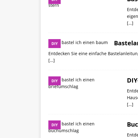
Entde
eigen
[…]
Bastela
DIY
Entdecken Sie eine einfache Bastelanleitung,
[…]
DIY
DIY
Entde
Hause
[…]
Buc
DIY
Entde