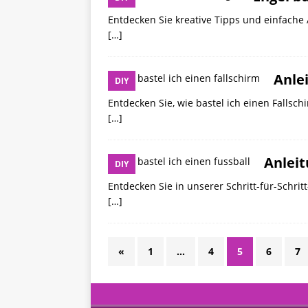
Entdecken Sie kreative Tipps und einfache 
[…]
Anlei
DIY
Entdecken Sie, wie bastel ich einen Fallsch
[…]
Anleit
DIY
Entdecken Sie in unserer Schritt-für-Schrit
[…]
«
1
…
4
5
6
7