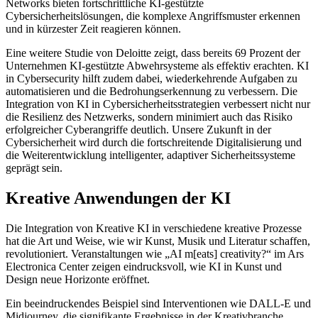
Networks bieten fortschrittliche KI-gestützte
Cybersicherheitslösungen, die komplexe Angriffsmuster erkennen
und in kürzester Zeit reagieren können.
Eine weitere Studie von Deloitte zeigt, dass bereits 69 Prozent der
Unternehmen KI-gestützte Abwehrsysteme als effektiv erachten. KI
in Cybersecurity hilft zudem dabei, wiederkehrende Aufgaben zu
automatisieren und die Bedrohungserkennung zu verbessern. Die
Integration von KI in Cybersicherheitsstrategien verbessert nicht nur
die Resilienz des Netzwerks, sondern minimiert auch das Risiko
erfolgreicher Cyberangriffe deutlich. Unsere Zukunft in der
Cybersicherheit wird durch die fortschreitende Digitalisierung und
die Weiterentwicklung intelligenter, adaptiver Sicherheitssysteme
geprägt sein.
Kreative Anwendungen der KI
Die Integration von Kreative KI in verschiedene kreative Prozesse
hat die Art und Weise, wie wir Kunst, Musik und Literatur schaffen,
revolutioniert. Veranstaltungen wie „AI m[eats] creativity?“ im Ars
Electronica Center zeigen eindrucksvoll, wie KI in Kunst und
Design neue Horizonte eröffnet.
Ein beeindruckendes Beispiel sind Interventionen wie DALL-E und
Midjourney, die signifikante Ergebnisse in der Kreativbranche