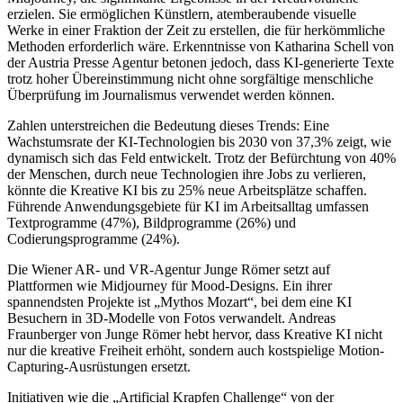
erzielen. Sie ermöglichen Künstlern, atemberaubende visuelle
Werke in einer Fraktion der Zeit zu erstellen, die für herkömmliche
Methoden erforderlich wäre. Erkenntnisse von Katharina Schell von
der Austria Presse Agentur betonen jedoch, dass KI-generierte Texte
trotz hoher Übereinstimmung nicht ohne sorgfältige menschliche
Überprüfung im Journalismus verwendet werden können.
Zahlen unterstreichen die Bedeutung dieses Trends: Eine
Wachstumsrate der KI-Technologien bis 2030 von 37,3% zeigt, wie
dynamisch sich das Feld entwickelt. Trotz der Befürchtung von 40%
der Menschen, durch neue Technologien ihre Jobs zu verlieren,
könnte die Kreative KI bis zu 25% neue Arbeitsplätze schaffen.
Führende Anwendungsgebiete für KI im Arbeitsalltag umfassen
Textprogramme (47%), Bildprogramme (26%) und
Codierungsprogramme (24%).
Die Wiener AR- und VR-Agentur Junge Römer setzt auf
Plattformen wie Midjourney für Mood-Designs. Ein ihrer
spannendsten Projekte ist „Mythos Mozart“, bei dem eine KI
Besuchern in 3D-Modelle von Fotos verwandelt. Andreas
Fraunberger von Junge Römer hebt hervor, dass Kreative KI nicht
nur die kreative Freiheit erhöht, sondern auch kostspielige Motion-
Capturing-Ausrüstungen ersetzt.
Initiativen wie die „Artificial Krapfen Challenge“ von der