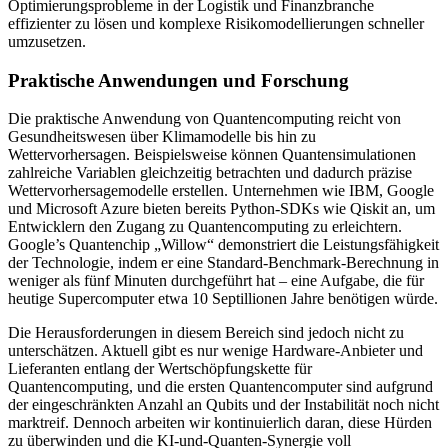
Optimierungsprobleme in der Logistik und Finanzbranche
effizienter zu lösen und komplexe Risikomodellierungen schneller
umzusetzen.
Praktische Anwendungen und Forschung
Die praktische Anwendung von Quantencomputing reicht von
Gesundheitswesen über Klimamodelle bis hin zu
Wettervorhersagen. Beispielsweise können Quantensimulationen
zahlreiche Variablen gleichzeitig betrachten und dadurch präzise
Wettervorhersagemodelle erstellen. Unternehmen wie IBM, Google
und Microsoft Azure bieten bereits Python-SDKs wie Qiskit an, um
Entwicklern den Zugang zu Quantencomputing zu erleichtern.
Google’s Quantenchip „Willow“ demonstriert die Leistungsfähigkeit
der Technologie, indem er eine Standard-Benchmark-Berechnung in
weniger als fünf Minuten durchgeführt hat – eine Aufgabe, die für
heutige Supercomputer etwa 10 Septillionen Jahre benötigen würde.
Die Herausforderungen in diesem Bereich sind jedoch nicht zu
unterschätzen. Aktuell gibt es nur wenige Hardware-Anbieter und
Lieferanten entlang der Wertschöpfungskette für
Quantencomputing, und die ersten Quantencomputer sind aufgrund
der eingeschränkten Anzahl an Qubits und der Instabilität noch nicht
marktreif. Dennoch arbeiten wir kontinuierlich daran, diese Hürden
zu überwinden und die KI-und-Quanten-Synergie voll