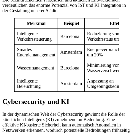
verdeutlichen das enorme Potenzial von IoT und KI-Integration in
der Gestaltung unserer Städte.
Merkmal
Beispiel
Effekt
Intelligente
Reduzierung von
Barcelona
Verkehrssteuerung
Verkehrsstaus um bis z
Smartes
Energieverbrauchsreduz
Amsterdam
Energiemanagement
um 20%
Minimierung von
Wassermanagement
Barcelona
Wasserverschwendung
Intelligente
Anpassung an
Amsterdam
Beleuchtung
Umgebungsbedingunge
Cybersecurity und KI
In der dynamischen Welt der Cybersecurity gewinnt die Rolle der
künstlichen Intelligenz (KI) zunehmend an Bedeutung. Eine
effektive KI-basierte Sicherheit kann automatisch Anomalien in
Netzwerken erkennen, wodurch potenzielle Bedrohungen frühzeitig