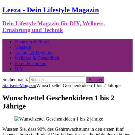
Leeza - Dein Lifestyle Magazin
Dein Lifestyle Magazin für DIY, Wellness,
Ernährung und Technik
Finanzen & Beruf
Magazin
Technik & Digitales
Wellness & Gesundheit
Essen & Trinken
DIY
Suchen nach:
Startseite
Magazin
Wunschzettel Geschenkideen 1 bis 2 Jährige
Wunschzettel Geschenkideen 1 bis 2
Jährige
Wussten Sie, dass 90% des Gehirnwachstums in den ersten fünf
Lebensjahren stattfindet? Dies bedeutet, dass die Wahl der richtigen