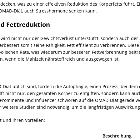
ecken, was zu einer effektiven Reduktion des Körperfetts führt. Ei
r OMAD-Diät, auch Stresshormone senken kann.
nd Fettreduktion
wird nicht nur der Gewichtsverlust unterstützt, sondern auch der 
erbessert somit seine Fähigkeit, Fett effizient zu verbrennen. Dies
olischen Rate, was wiederum zur besseren Fettverbrennung beiträ
, wenn die Mahlzeit nährstoffreich und ausgewogen ist.
-Diät üblich sind, fördern die Autophagie, einen Prozess, bei dem
ilft nicht nur, den gesamten Körper zu entgiften, sondern kann au
 Prominente und Influencer schwören auf die OMAD-Diät gerade we
r weitere Studien sind notwendig, um die langfristigen Auswirkung
t und ihren Vorteilen:
Beschreibung