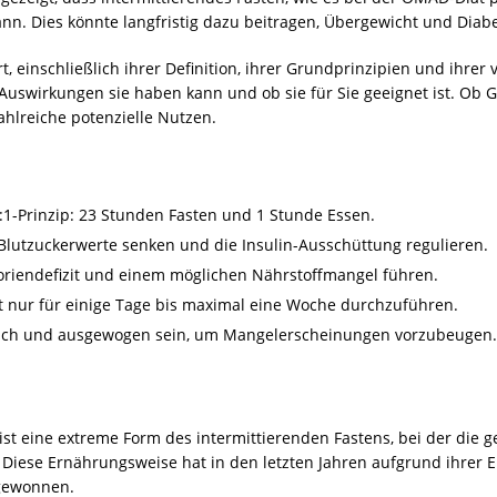
ann. Dies könnte langfristig dazu beitragen, Übergewicht und Dia
t, einschließlich ihrer Definition, ihrer Grundprinzipien und ihrer 
 Auswirkungen sie haben kann und ob sie für Sie geeignet ist. Ob 
ahlreiche potenzielle Nutzen.
:1-Prinzip: 23 Stunden Fasten und 1 Stunde Essen.
 Blutzuckerwerte senken und die Insulin-Ausschüttung regulieren.
oriendefizit und einem möglichen Nährstoffmangel führen.
 nur für einige Tage bis maximal eine Woche durchzuführen.
freich und ausgewogen sein, um Mangelerscheinungen vorzubeugen.
 ist eine extreme Form des intermittierenden Fastens, bei der di
. Diese Ernährungsweise hat in den letzten Jahren aufgrund ihrer 
 gewonnen.