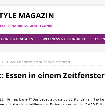
ESTYLE MAGAZIN
LNESS, ERNÄHRUNG UND TECHNIK
ECHNIK & DIGITALES
WELLNESS & GESUNDHEIT
ESSEN
OMAD-Diät erklärt: Essen in einem Zeitfenster
: Essen in einem Zeitfenster
3:1-Prinzip basiert? Das bedeutet, dass du 23 Stunden am Tag fast
ezeigt, dass intermittierendes Fasten, wie es bei der OMAD-Diät p