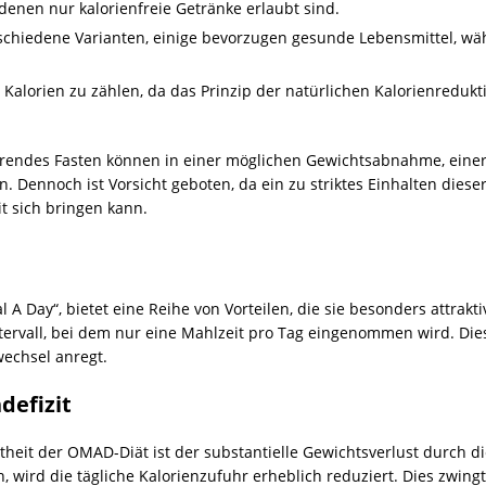
 denen nur kalorienfreie Getränke erlaubt sind.
chiedene Varianten, einige bevorzugen gesunde Lebensmittel, wäh
 Kalorien zu zählen, da das Prinzip der natürlichen Kalorienredukt
ierendes Fasten können in einer möglichen Gewichtsabnahme, einer
n. Dennoch ist Vorsicht geboten, da ein zu striktes Einhalten diese
t sich bringen kann.
A Day“, bietet eine Reihe von Vorteilen, die sie besonders attrak
tervall, bei dem nur eine Mahlzeit pro Tag eingenommen wird. Dies s
wechsel anregt.
defizit
theit der OMAD-Diät ist der substantielle Gewichtsverlust durch di
 wird die tägliche Kalorienzufuhr erheblich reduziert. Dies zwingt