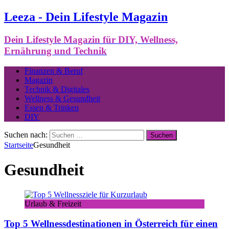
Leeza - Dein Lifestyle Magazin
Dein Lifestyle Magazin für DIY, Wellness,
Ernährung und Technik
Finanzen & Beruf
Magazin
Technik & Digitales
Wellness & Gesundheit
Essen & Trinken
DIY
Suchen nach:
Startseite
Gesundheit
Gesundheit
Urlaub & Freizeit
Top 5 Wellnessdestinationen in Österreich für einen