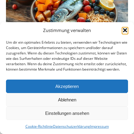
Zustimmung verwalten
Um dir ein optimales Erlebnis zu bieten, verwenden wir Technologien wie
Nordische Diät – Vorteile und Leitfaden
Cookies, um Geräteinformationen zu speichern und/oder darauf
für Anfänger
zuzugreifen. Wenn du diesen Technologien zustimmst, können wir Daten
wie das Surfverhalten oder eindeutige IDs auf dieser Website
verarbeiten. Wenn du deine Zustimmung nicht erteilst oder zurückziehst,
Entdecken Sie die Vorteile der Nordischen Diät und
können bestimmte Merkmale und Funktionen beeinträchtigt werden.
beginnen Sie mit unserem Leitfaden für Anfänger eine
gesunde Ernährungsumstellung.
[…]
Akzeptieren
Ablehnen
Einstellungen ansehen
Copyright © 2026 | MH Magazine WordPress Theme von
MH Themes
Cookie-Richtlinie
Datenschutzerklärung
Impressum