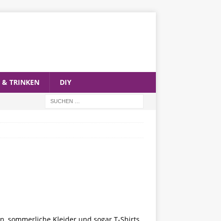
 & TRINKEN
DIY
s
n, sommerliche Kleider und sogar T-Shirts