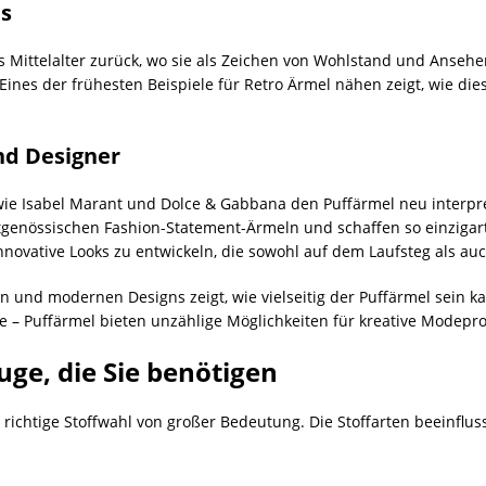
ls
ns Mittelalter zurück, wo sie als Zeichen von Wohlstand und Anse
Eines der frühesten Beispiele für Retro Ärmel nähen zeigt, wie die
nd Designer
e Isabel Marant und Dolce & Gabbana den Puffärmel neu interpre
itgenössischen Fashion-Statement-Ärmeln und schaffen so einzigar
nnovative Looks zu entwickeln, die sowohl auf dem Laufsteg als au
n und modernen Designs zeigt, wie vielseitig der Puffärmel sein 
 – Puffärmel bieten unzählige Möglichkeiten für kreative Modepro
ge, die Sie benötigen
 richtige Stoffwahl von großer Bedeutung. Die Stoffarten beeinflu