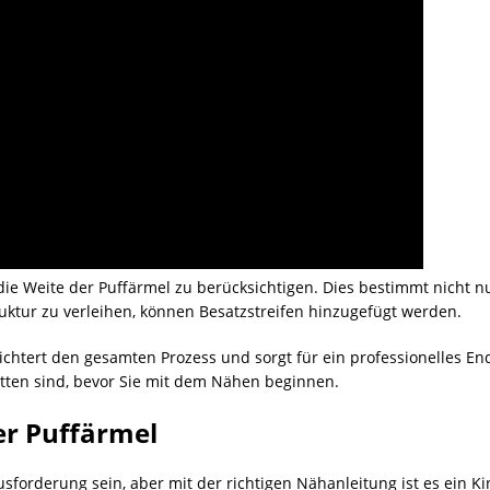
 die Weite der Puffärmel zu berücksichtigen. Dies bestimmt nicht 
uktur zu verleihen, können Besatzstreifen hinzugefügt werden.
htert den gesamten Prozess und sorgt für ein professionelles Ender
itten sind, bevor Sie mit dem Nähen beginnen.
r Puffärmel
forderung sein, aber mit der richtigen Nähanleitung ist es ein Ki