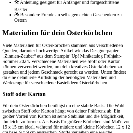
🛠️ Anleitung geeignet für Anfänger und fortgeschrittene
Bastler
🎁 Besondere Freude an selbstgemachten Geschenken zu
Ostern
Materialien für dein Osterkörbchen
Viele Materialien für Osterkörbchen stammen aus verschiedenen
Quellen, darunter hochwertige Artikel wie das Designerpapier
„Zinnien-Zauber“ aus dem Stampin’ Up! Minikatalog Frühjahr-
Sommer 2024. Verschiedene Materialien wie Stoff oder Karton
können verwendet werden, um dein kreatives Osterkörbchen zu
gestalten und jedem Geschmack gerecht zu werden. Unten findest
du eine detaillierte Auflistung der benötigten Materialien und
Werkzeuge für verschiedene Bastelideen Osterkörbchen.
Stoff oder Karton
Für dein Osterkörbchen benötigst du eine stabile Basis. Die Wahl
zwischen Stoff oder Karton hängt von deiner Präferenz ab. Ein
großer Vorteil von Karton ist seine Stabilität und die Möglichkeit,
ihn leicht zu formen. Als Basis für größere Körbchen sind Maße von
15 x 15 cm ideal, während für mittlere und kleine Körbchen 12 x 12
cm bzw. 9 x 9 cm ausreichen. Stoffe verleihen eine weiche,