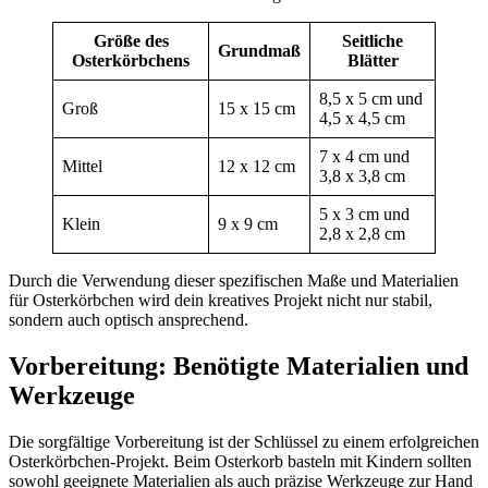
Größe des
Seitliche
Grundmaß
Osterkörbchens
Blätter
8,5 x 5 cm und
Groß
15 x 15 cm
4,5 x 4,5 cm
7 x 4 cm und
Mittel
12 x 12 cm
3,8 x 3,8 cm
5 x 3 cm und
Klein
9 x 9 cm
2,8 x 2,8 cm
Durch die Verwendung dieser spezifischen Maße und Materialien
für Osterkörbchen wird dein kreatives Projekt nicht nur stabil,
sondern auch optisch ansprechend.
Vorbereitung: Benötigte Materialien und
Werkzeuge
Die sorgfältige Vorbereitung ist der Schlüssel zu einem erfolgreichen
Osterkörbchen-Projekt. Beim Osterkorb basteln mit Kindern sollten
sowohl geeignete Materialien als auch präzise Werkzeuge zur Hand