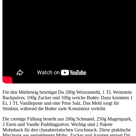
Für den Mürbeteig benötigst Du 200g Weizenmehl, 1 TL Weinstein
Backpulver, 100g Zucker und 100g weiche Butter. Dazu kommen 1
Ei, 1 TL Vanillepaste und eine Prise Salz. Das Mehl sorgt für
Struktur, während die Butter zarte Konsistenz verleiht.
Die cremige Füllung besteht aus 200g Schmand, 250g Magerquark,
2 Eiern und Vanille Puddingpulver. Wichtig sind 2 Pakete
Mohnback für den charakteristischen Geschmack. Diese praktische
Mischung aus gemahlenem Mohn, Zucker und Aromen erspart Dir