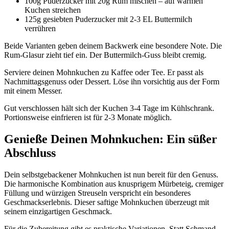
100g Puderzucker mit 20g Rum mischen – auf warmen
Kuchen streichen
125g gesiebten Puderzucker mit 2-3 EL Buttermilch
verrühren
Beide Varianten geben deinem Backwerk eine besondere Note. Die
Rum-Glasur zieht tief ein. Der Buttermilch-Guss bleibt cremig.
Serviere deinen Mohnkuchen zu Kaffee oder Tee. Er passt als
Nachmittagsgenuss oder Dessert. Löse ihn vorsichtig aus der Form
mit einem Messer.
Gut verschlossen hält sich der Kuchen 3-4 Tage im Kühlschrank.
Portionsweise einfrieren ist für 2-3 Monate möglich.
Genieße Deinen Mohnkuchen: Ein süßer
Abschluss
Dein selbstgebackener Mohnkuchen ist nun bereit für den Genuss.
Die harmonische Kombination aus knusprigem Mürbeteig, cremiger
Füllung und würzigen Streuseln verspricht ein besonderes
Geschmackserlebnis. Dieser saftige Mohnkuchen überzeugt mit
seinem einzigartigen Geschmack.
Für die Zubereitung gibt es praktische Variationen. Statt Schmand