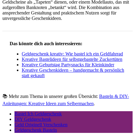
Geldscheine als „Tapeten“ dienen, oder einem Modellauto, das mit
aufgerollten Banknoten „betankt“ wird. Die Kombination aus
ansprechender Gestaltung und praktischem Nutzen sorgt für
unvergessliche Geschenkideen.
Das könnte dich auch interessieren:
Geldgeschenk kreativ: Wie bastel ich ein Geldfahrrad
Kreative Bastelideen für selbstgebastelte Zuckertüten
Kreative Geburtstag Partysnacks für Kleinkinder
Kreative Geschenkideen – handgemacht & persönlich
statt gekauft
📚 Mehr zum Thema in unserer großen Übersicht:
Basteln & DIY-
Anleitungen: Kreative Ideen zum Selbermachen
.
Bastel Ich Geldgeschenk
DIY Geldgeschenk
Geld Originell Verschenken
Geldgeschenk Basteln