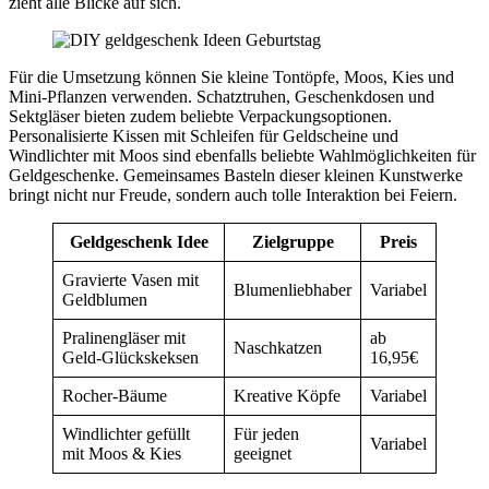
zieht alle Blicke auf sich.
Für die Umsetzung können Sie kleine Tontöpfe, Moos, Kies und
Mini-Pflanzen verwenden. Schatztruhen, Geschenkdosen und
Sektgläser bieten zudem beliebte Verpackungsoptionen.
Personalisierte Kissen mit Schleifen für Geldscheine und
Windlichter mit Moos sind ebenfalls beliebte Wahlmöglichkeiten für
Geldgeschenke. Gemeinsames Basteln dieser kleinen Kunstwerke
bringt nicht nur Freude, sondern auch tolle Interaktion bei Feiern.
Geldgeschenk Idee
Zielgruppe
Preis
Gravierte Vasen mit
Blumenliebhaber
Variabel
Geldblumen
Pralinengläser mit
ab
Naschkatzen
Geld-Glückskeksen
16,95€
Rocher-Bäume
Kreative Köpfe
Variabel
Windlichter gefüllt
Für jeden
Variabel
mit Moos & Kies
geeignet