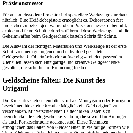
Präzisionsmesser
Für anspruchsvollere Projekte sind speziellere Werkzeuge durchaus
nützlich. Eine Heißklebepistole ermöglicht es, Dekorationen fest
und sicher zu befestigen, während ein Präzisionsmesser dabei hilft,
exakte und feine Schnitte durchzuführen. Diese Werkzeuge sind die
Geheimwaffen beim Geldgeschenk basteln Schritt für Schritt.
Die Auswahl der richtigen Materialien und Werkzeuge ist der erste
Schritt zu einem gelungenen und individuell gestalteten
Geldgeschenk. Ob einfach oder aufwendig – mit den passenden
Utensilien lassen sich einzigartige und kreative Geldgeschenke
gestalten, die sicherlich in Erinnerung bleiben.
Geldscheine falten: Die Kunst des
Origami
Die Kunst des Geldscheinfaltens, oft als Moneygami oder Eurogami
bezeichnet, bietet eine kreative Möglichkeit, Geld originell zu
verschenken. Mit verschiedenen Falttechniken lassen sich
beeindruckende Geldgeschenke zaubern, die sowohl für Anfänger
als auch Fortgeschrittene geeignet sind. Diese Techniken
ermöglichen das Falten von Geldscheinen in vielfältige Formen wie
Tiere, Kleidungsstücke, Blumen oder Sterne. Solche geldgeschenk