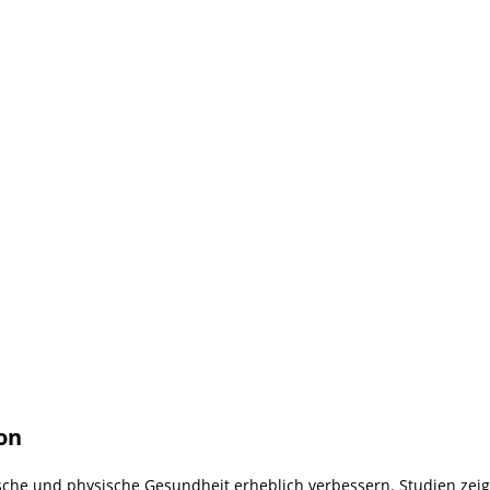
on
che und physische Gesundheit erheblich verbessern. Studien zei