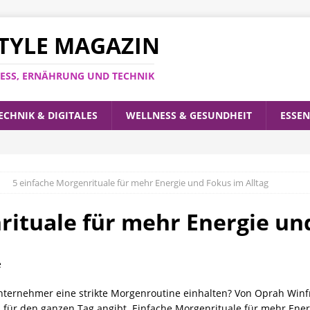
ESTYLE MAGAZIN
LNESS, ERNÄHRUNG UND TECHNIK
ECHNIK & DIGITALES
WELLNESS & GESUNDHEIT
ESSEN
5 einfache Morgenrituale für mehr Energie und Fokus im Alltag
rituale für mehr Energie un
ternehmer eine strikte Morgenroutine einhalten? Von Oprah Winfrey
n für den ganzen Tag angibt. Einfache Morgenrituale für mehr Ene