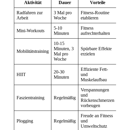
Aktivität
Dauer
Vorteile
Radfahren zur
3 Mal pro
Fitness-Routine
Arbeit
Woche
etablieren
5-10
Fitness
Mini-Workouts
Minuten
aufrechterhalten
10-15
Minuten, 3
Spürbare Effekte
Mobilitätstraining
Mal pro
erzielen
Woche
Effiziente Fett-
20-30
HIIT
und
Minuten
Muskelaufbau
Verspannungen
und
Faszientraining
Regelmäßig
Rückenschmerzen
vorbeugen
Freude an Fitness
Plogging
Regelmäßig
und
Umweltschutz